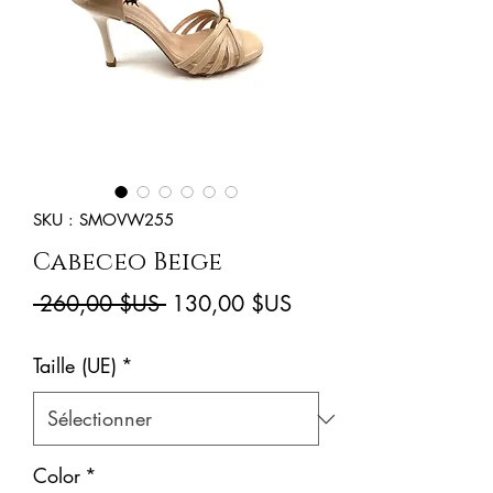
SKU : SMOVW255
Cabeceo Beige
Prix
Prix
 260,00 $US 
130,00 $US
original
promotionnel
Taille (UE)
*
Color
*