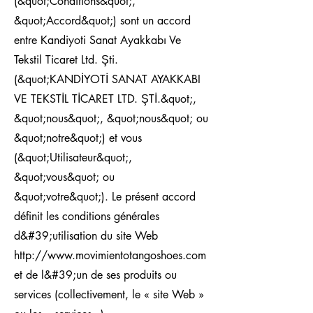
(&quot;Conditions&quot;,
&quot;Accord&quot;) sont un accord
entre Kandiyoti Sanat Ayakkabı Ve
Tekstil Ticaret Ltd. Şti.
(&quot;KANDİYOTİ SANAT AYAKKABI
VE TEKSTİL TİCARET LTD. ŞTİ.&quot;,
&quot;nous&quot;, &quot;nous&quot; ou
&quot;notre&quot;) et vous
(&quot;Utilisateur&quot;,
&quot;vous&quot; ou
&quot;votre&quot;). Le présent accord
définit les conditions générales
d&#39;utilisation du site Web
http://www.movimientotangoshoes.com
et de l&#39;un de ses produits ou
services (collectivement, le « site Web »