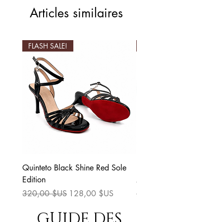
Articles similaires
FLASH SALE!
FLASH SALE!
Quinteto Black Shine Red Sole
La Gata Gold & Pink Sp
Edition
Zipper Dance Boots for
Prix original
Prix promotionnel
Prix original
320,00 $US
128,00 $US
290,00 $US
GUIDE DES