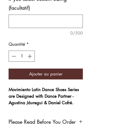
(facultatif)
0/500
Quantité
*
Ajouter au panier
Movimiento Latin Dance Shoes Series
are Designed with Dance Partner -
Agustina Jáuregui & Daniel Cofré.
Handmade men's Latin Dance Shoes.
Please Read Before You Order
Suitable for Salsa, Rumba, Bachata,