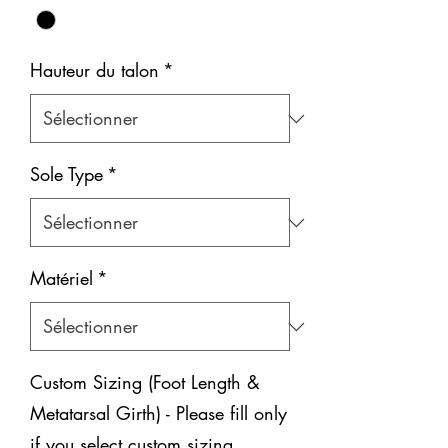
Hauteur du talon
*
Sole Type
*
Matériel
*
Custom Sizing (Foot Length &
Metatarsal Girth) - Please fill only
if you select custom sizing